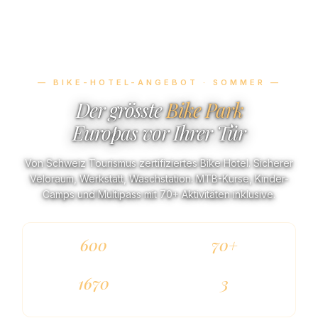
— BIKE-HOTEL-ANGEBOT · SOMMER —
Der grösste
Bike Park
Europas vor Ihrer Tür
Von Schweiz Tourismus zertifiziertes Bike Hotel. Sicherer
Veloraum, Werkstatt, Waschstation. MTB-Kurse, Kinder-
Camps und Multipass mit 70+ Aktivitäten inklusive.
600
70+
KM TRAILS
AKTIVITÄTEN
1670
3
M KÜHLE
BIKE-ANGEBOTE