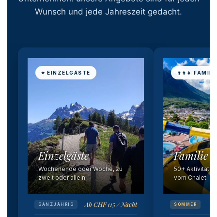
Wunsch und jede Jahreszeit gedacht.
⭐ EINZELGÄSTE
👨‍👩‍👧 FAMILI
Einzelgäste
Familie 
Wochenende oder Woche, zu
50+ Aktivitäten
zweit oder allein
vom Chalet
Ab CHF 115 / Nacht
GANZJÄHRIG
SOMMER