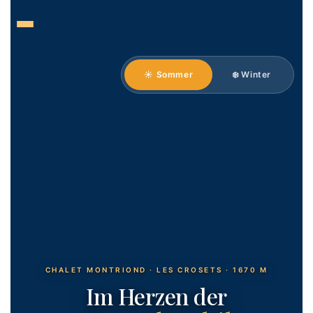
Zum
Inhalt
springen
☀️ Sommer
❄️ Winter
CHALET MONTRIOND · LES CROSETS · 1670 M
Im Herzen der