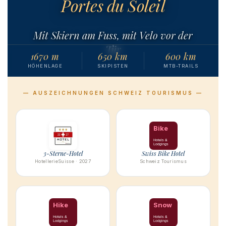
Portes du Soleil
Mit Skiern am Fuss, mit Velo vor der
Tür
1670 m
650 km
600 km
HÖHENLAGE
SKIPISTEN
MTB-TRAILS
— AUSZEICHNUNGEN SCHWEIZ TOURISMUS —
Bike
Hotels &
Lodgings
3-Sterne-Hotel
Swiss Bike Hotel
HotellerieSuisse · 2027
Schweiz Tourismus
Hike
Snow
Hotels &
Hotels &
Lodgings
Lodgings