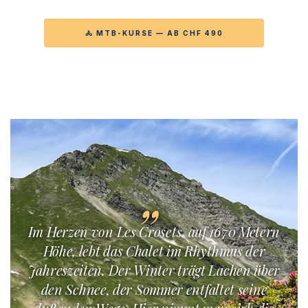
🚴 MTB-KURSE — AB CHF 490
KINDER-CAMP 8-16 →
„
Im Herzen von Les Crosets, auf 1670 Metern
Höhe, lebt das Chalet im Rhythmus der
Jahreszeiten. Der Winter trägt Lachen über
den Schnee, der Sommer entfaltet seine