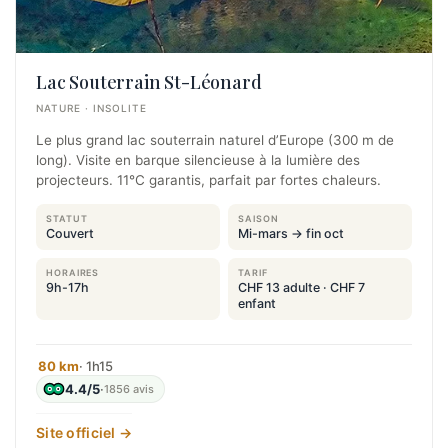
Lac Souterrain St-Léonard
NATURE · INSOLITE
Le plus grand lac souterrain naturel d’Europe (300 m de
long). Visite en barque silencieuse à la lumière des
projecteurs. 11°C garantis, parfait par fortes chaleurs.
STATUT
SAISON
Couvert
Mi-mars → fin oct
HORAIRES
TARIF
9h-17h
CHF 13 adulte · CHF 7
enfant
80 km
· 1h15
4.4/5
·
1856 avis
Site officiel →