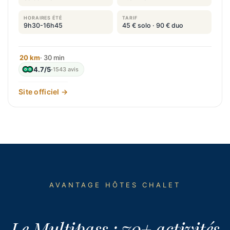
HORAIRES ÉTÉ
TARIF
9h30-16h45
45 € solo · 90 € duo
20 km
· 30 min
4.7/5
·
1543 avis
Site officiel →
AVANTAGE HÔTES CHALET
Le Multipass : 70+ activités