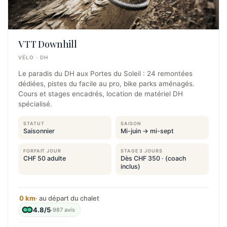
VTT Downhill
VÉLO · DH
Le paradis du DH aux Portes du Soleil : 24 remontées
dédiées, pistes du facile au pro, bike parks aménagés.
Cours et stages encadrés, location de matériel DH
spécialisé.
STATUT
SAISON
Saisonnier
Mi-juin → mi-sept
FORFAIT JOUR
STAGE 3 JOURS
CHF 50 adulte
Dès CHF 350 · (coach
inclus)
0 km
· au départ du chalet
4.8/5
·
987 avis