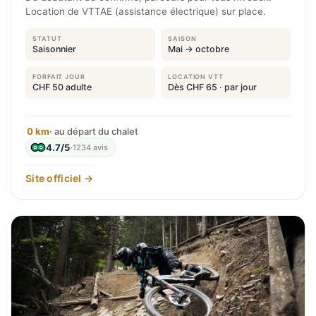
Location de VTTAE (assistance électrique) sur place.
STATUT
SAISON
Saisonnier
Mai → octobre
FORFAIT JOUR
LOCATION VTT
CHF 50 adulte
Dès CHF 65 · par jour
0 km
· au départ du chalet
4.7/5
·
1234 avis
Site officiel →