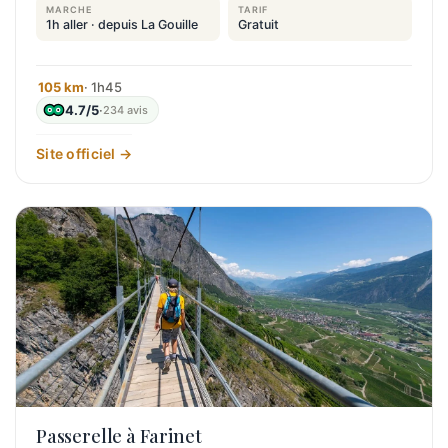
MARCHE
TARIF
1h aller · depuis La Gouille
Gratuit
105 km
· 1h45
4.7/5
·
234 avis
Site officiel →
Passerelle à Farinet