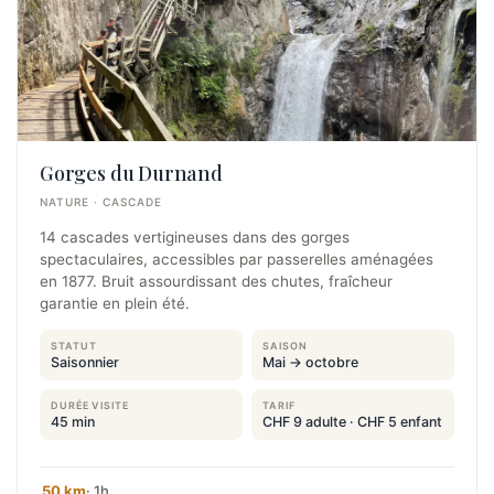
Gorges du Durnand
NATURE · CASCADE
14 cascades vertigineuses dans des gorges
spectaculaires, accessibles par passerelles aménagées
en 1877. Bruit assourdissant des chutes, fraîcheur
garantie en plein été.
STATUT
SAISON
Saisonnier
Mai → octobre
DURÉE VISITE
TARIF
45 min
CHF 9 adulte · CHF 5 enfant
50 km
· 1h