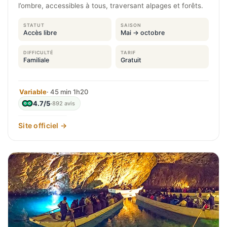
l’ombre, accessibles à tous, traversant alpages et forêts.
STATUT
SAISON
Accès libre
Mai → octobre
DIFFICULTÉ
TARIF
Familiale
Gratuit
Variable
· 45 min 1h20
4.7/5
·
892 avis
Site officiel →