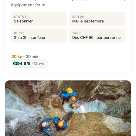
équipement fourni.
STATUT
SAISON
Saisonnier
Mai → septembre
DURÉE
TARIF
2h à 3h · sur l’eau
Dès CHF 90 · par personne
20 km
· 30 min
4.8/5
·
412 avis