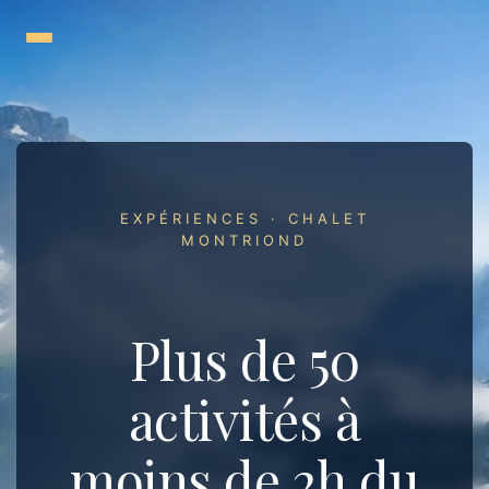
Aller
au
contenu
EXPÉRIENCES · CHALET
MONTRIOND
Plus de 50
activités à
moins de 2h du