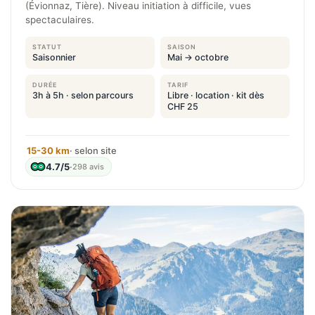
(Évionnaz, Tière). Niveau initiation à difficile, vues
spectaculaires.
STATUT
SAISON
Saisonnier
Mai → octobre
DURÉE
TARIF
3h à 5h · selon parcours
Libre · location · kit dès
CHF 25
15-30 km
· selon site
4.7/5
·
298 avis