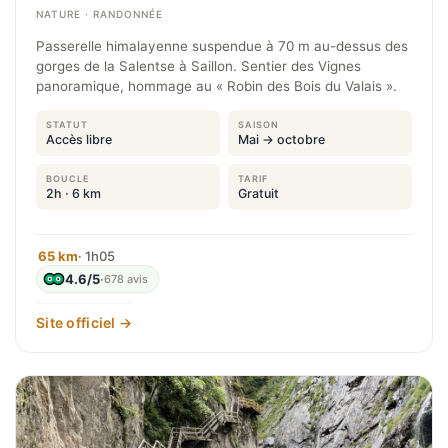
NATURE · RANDONNÉE
Passerelle himalayenne suspendue à 70 m au-dessus des
gorges de la Salentse à Saillon. Sentier des Vignes
panoramique, hommage au « Robin des Bois du Valais ».
STATUT
SAISON
Accès libre
Mai → octobre
BOUCLE
TARIF
2h · 6 km
Gratuit
65 km
· 1h05
4.6/5
·
678 avis
Site officiel →