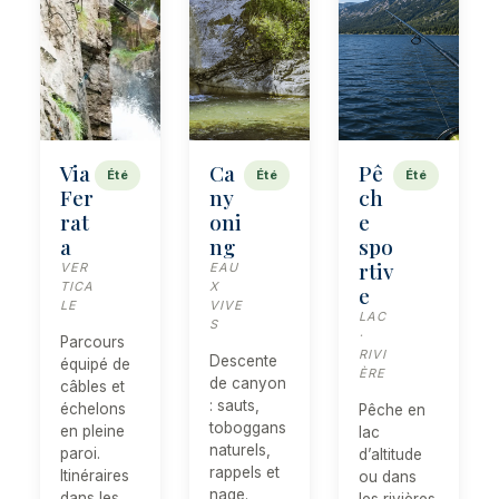
Via
Ca
Pê
Été
Été
Été
Fer
ny
ch
rat
oni
e
a
ng
spo
rtiv
VER
EAU
TICA
X
e
LE
VIVE
LAC
S
·
Parcours
RIVI
Descente
équipé de
ÈRE
de canyon
câbles et
: sauts,
échelons
Pêche en
toboggans
en pleine
lac
naturels,
paroi.
d’altitude
rappels et
Itinéraires
ou dans
nage.
dans les