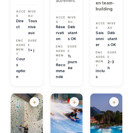
autrement.
en team-
building
.
ACCÈ
NIVE
S
AU
ACCÈ
NIVE
Dire
Tous
S
AU
ACCÈ
NIVE
ct
nive
Rése
Déb
S
AU
aux
rvati
utant
Sais
Déb
on
s OK
onni
utant
ENC
DURÉ
er
s OK
ADRE
E
ENC
DURÉ
MEN
1+ j
ADRE
E
ENC
DURÉ
T
MEN
½
ADRE
E
Cour
T
journ
MEN
2-3
s
Reco
T
ée
h
optio
mma
Inclu
n
ndé
s