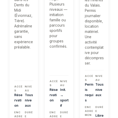
les rivières
Plusieurs
Dents du
du Valais.
niveaux —
Midi
Permis
initiation
(Évionnaz,
journalier
famille ou
Tière).
disponible,
parcours
Adrénaline
location
sportifs
garantie,
matériel.
pour
sans
Une
groupes
expérience
activité
confirmés.
préalable.
contemplat
ive pour
décompres
ser.
ACCÈ
NIVE
S
AU
ACCÈ
NIVE
Perm
Tous
S
AU
ACCÈ
NIVE
Rése
Init.
is
nive
S
AU
Rése
Tous
rvati
→
requi
aux
rvati
nive
on
sport
s
on
aux
if
ENC
DURÉ
ADRE
E
ENC
DURÉ
ENC
DURÉ
MEN
Libre
ADRE
E
ADRE
E