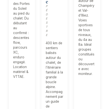
e
autour de
des Portes
Champéry
P
du Soleil
É
et Val-
au pied du
D
d’Illiez.
chalet. Du
E
Voies
S
débutant
sportives
T
au
de tous
R
confirmé :
niveaux,
E
descentes
du 4a au
flow,
400 km de
8a. Idéal
parcours
sentiers
groupes
XC,
balisés
constitués
enduro
autour du
ou
engagé.
chalet, de
découvert
Location
l’itinéraire
e avec
matériel &
familial à la
moniteur.
VTTAE.
grande
boucle
alpine.
Accompag
nement par
un guide
de