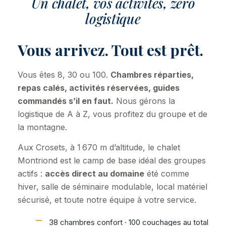
Un chalet, vos activités, zéro
logistique
Vous arrivez. Tout est prêt.
Vous êtes 8, 30 ou 100.
Chambres réparties,
repas calés, activités réservées, guides
commandés s’il en faut.
Nous gérons la
logistique de A à Z, vous profitez du groupe et de
la montagne.
Aux Crosets, à 1 670 m d’altitude, le chalet
L
E
Montriond est le camp de base idéal des groupes
C
actifs :
accès direct au domaine
été comme
H
hiver, salle de séminaire modulable, local matériel
A
L
sécurisé, et toute notre équipe à votre service.
E
T
38 chambres confort · 100 couchages au total
E