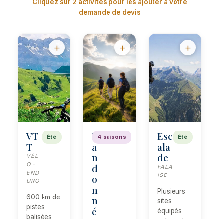
Cliquez sur 2 activités pour les ajouter à votre
demande de devis
VT
R
Esc
Été
4 saisons
Été
T
a
ala
n
de
VÉL
O ·
d
FALA
END
ISE
o
URO
n
Plusieurs
600 km de
n
sites
pistes
é
équipés
balisées