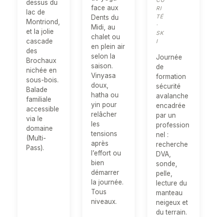
CU
dessus du
face aux
RI
lac de
TÉ
Dents du
Montriond,
·
Midi, au
et la jolie
SK
chalet ou
cascade
I
en plein air
des
selon la
Journée
Brochaux
saison.
de
nichée en
Vinyasa
formation
sous-bois.
doux,
sécurité
Balade
hatha ou
avalanche
familiale
yin pour
encadrée
accessible
relâcher
par un
via le
les
profession
domaine
tensions
nel :
(Multi-
après
recherche
Pass).
l’effort ou
DVA,
bien
sonde,
démarrer
pelle,
la journée.
lecture du
Tous
manteau
niveaux.
neigeux et
du terrain.