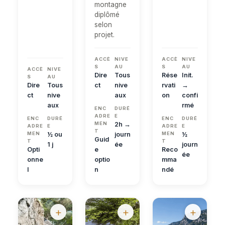
montagne
diplômé
selon
projet.
ACCÈ
NIVE
ACCÈ
NIVE
S
AU
S
AU
ACCÈ
NIVE
Dire
Tous
Rése
Init.
S
AU
Dire
Tous
ct
nive
rvati
→
ct
nive
aux
on
confi
aux
rmé
ENC
DURÉ
ADRE
E
ENC
DURÉ
ENC
DURÉ
MEN
2h →
ADRE
E
ADRE
E
T
MEN
½ ou
journ
MEN
½
Guid
T
T
1 j
ée
journ
Opti
e
Reco
ée
onne
optio
mma
l
n
ndé