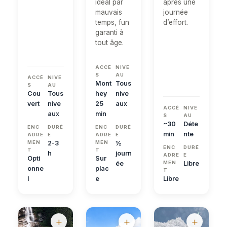
idéal par
après une
mauvais
journée
temps, fun
d’effort.
garanti à
tout âge.
ACCÈ
NIVE
S
AU
ACCÈ
NIVE
Mont
Tous
S
AU
Cou
Tous
hey
nive
vert
nive
25
aux
ACCÈ
NIVE
aux
min
S
AU
~30
Déte
ENC
DURÉ
ENC
DURÉ
min
nte
ADRE
E
ADRE
E
MEN
2-3
MEN
½
ENC
DURÉ
T
T
h
journ
ADRE
E
Opti
Sur
ée
MEN
Libre
onne
plac
T
l
e
Libre