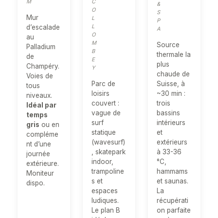
M
C
&
O
S
Mur
L
P
L
d’escalade
A
O
au
M
Source
Palladium
B
thermale la
de
E
plus
Champéry.
Y
chaude de
Voies de
Parc de
Suisse, à
tous
loisirs
~30 min :
niveaux.
couvert :
trois
Idéal par
vague de
bassins
temps
surf
intérieurs
gris
ou en
statique
et
compléme
(wavesurf)
extérieurs
nt d’une
, skatepark
à 33-36
journée
indoor,
°C,
extérieure.
trampoline
hammams
Moniteur
s et
et saunas.
dispo.
espaces
La
ludiques.
récupérati
Le plan B
on parfaite