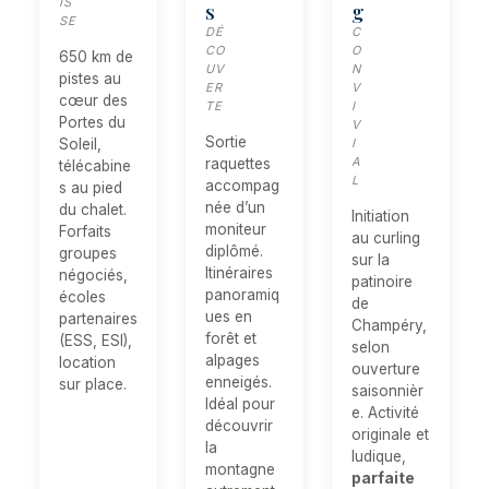
IS
s
g
SE
DÉ
C
CO
O
650 km de
UV
N
pistes au
ER
V
cœur des
TE
I
Portes du
V
Sortie
Soleil,
I
A
raquettes
télécabine
L
accompag
s au pied
née d’un
du chalet.
Initiation
moniteur
Forfaits
au curling
diplômé.
groupes
sur la
Itinéraires
négociés,
patinoire
panoramiq
écoles
de
ues en
partenaires
Champéry,
forêt et
(ESS, ESI),
selon
alpages
location
ouverture
enneigés.
sur place.
saisonnièr
Idéal pour
e. Activité
découvrir
originale et
la
ludique,
montagne
parfaite