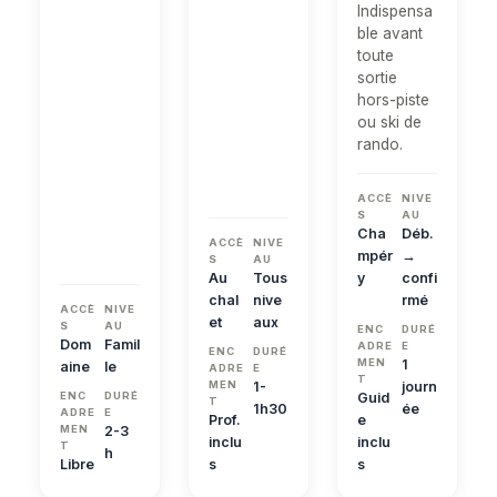
Indispensa
ble avant
toute
sortie
hors-piste
ou ski de
rando.
ACCÈ
NIVE
S
AU
Cha
Déb.
ACCÈ
NIVE
mpér
→
S
AU
Au
Tous
y
confi
chal
nive
rmé
ACCÈ
NIVE
et
aux
S
AU
ENC
DURÉ
Dom
Famil
ADRE
E
ENC
DURÉ
MEN
1
aine
le
ADRE
E
T
MEN
1-
journ
ENC
DURÉ
Guid
T
1h30
ée
ADRE
E
Prof.
e
MEN
2-3
inclu
inclu
T
h
Libre
s
s