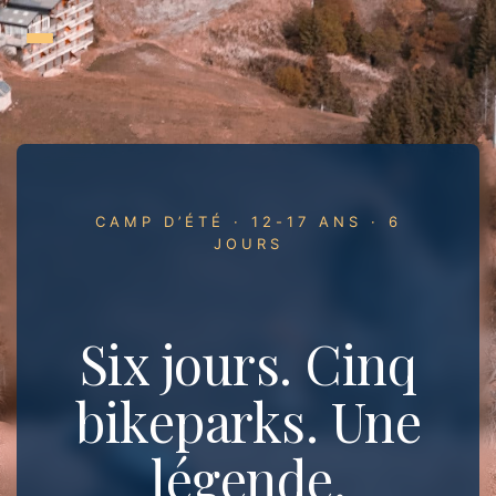
Aller
au
contenu
CAMP D’ÉTÉ · 12-17 ANS · 6
JOURS
Six jours. Cinq
bikeparks. Une
légende.