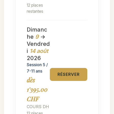
12 places
restantes
Dimanc
he
9
→
Vendred
i
14 août
2026
Session 5 /
7-11 ans
RÉSERVER
dès
1'395.00
CHF
COURS DH
12 places