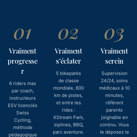
01
02
03
Vraiment
Vraiment
Vraiment
progresse
s’éclater
serein
r
5 bikeparks
Supervision
de classe
24/24, soins
6 riders max
mondiale, 600
médicaux à 10
par coach,
km de pistes,
minutes,
instructeurs
et entre les
référent
ESV licenciés
rides :
parents
Swiss
XStream Park,
joignable en
Cycling,
ziplines, BBQ,
continu. Vous
méthode
parc aventure.
le déposez le
pédagogique