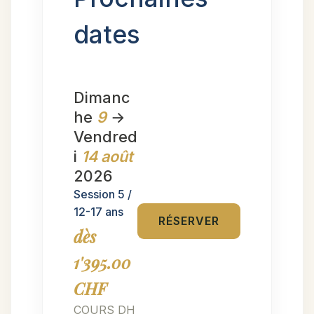
dates
Dimanc
he
9
→
Vendred
i
14 août
2026
Session 5 /
12-17 ans
RÉSERVER
dès
1'395.00
CHF
COURS DH