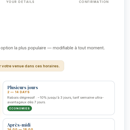
YOUR DETAILS
CONFIRMATION
 option la plus populaire — modifiable à tout moment.
ir votre venue dans ces horaires.
Plusieurs jours
2 — 14 DAYS
Rabais dégressif : −10% jusqu'à 3 jours, tarif semaine ultra-
avantageux dès 7 jours.
ÉCONOMIES
Après-midi
14:00 — 18:00