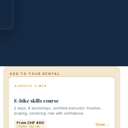
ADD TO YOUR RENTAL
🚴 ADULTS · E-MTB
E-bike skills course
2 days, 8 workshops, certified instructor. Position,
braking, cornering: ride with confidence.
From CHF 490
View →
/ PERS · ALL-IN