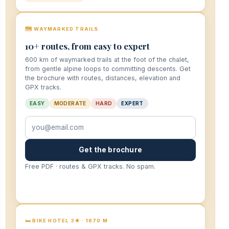
🗺️ WAYMARKED TRAILS
10+ routes, from easy to expert
600 km of waymarked trails at the foot of the chalet,
from gentle alpine loops to committing descents. Get
the brochure with routes, distances, elevation and
GPX tracks.
EASY
MODERATE
HARD
EXPERT
Your email
Get the brochure
Free PDF · routes & GPX tracks. No spam.
🛏️ BIKE HOTEL 3★ · 1670 M