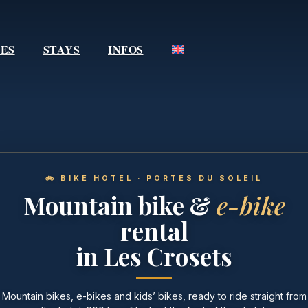
IES
STAYS
INFOS
🚲 BIKE HOTEL · PORTES DU SOLEIL
Mountain bike &
e-bike
rental
in Les Crosets
Mountain bikes, e-bikes and kids’ bikes, ready to ride straight from