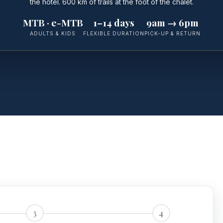
the hotel. 600 km of trails at the foot of the chalet.
MTB · e-MTB
1–14 days
9am → 6pm
ADULTS & KIDS
FLEXIBLE DURATION
PICK-UP & RETURN
3
4