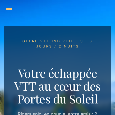
Aller
au
contenu
OFFRE VTT INDIVIDUELS · 3
JOURS / 2 NUITS
Votre échappée
VTT au cœur des
Portes du Soleil
Riders solo, en couple, entre amis : 2