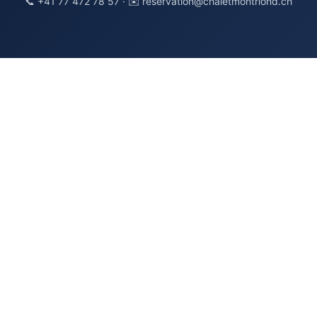
📞 +41 77 472 78 57 · ✉️ reservation@chaletmontriond.ch