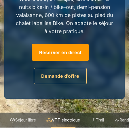
nuits bike-in / bike-out, demi-pension
valaisanne, 600 km de pistes au pied du
chalet labellisé Bike. On adapte le séjour
à votre pratique.
Réserver en direct
Demande d’offre
Séjour libre
VTT électrique
Trail
Rand